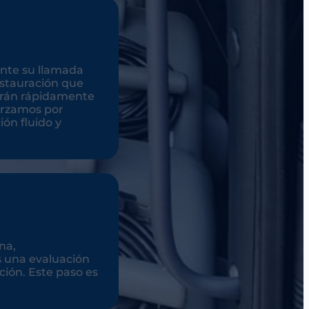
ante su llamada
restauración que
arán rápidamente
forzamos por
ión fluido y
na,
s una evaluación
ción. Este paso es