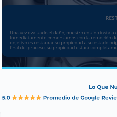
RES
Una vez evaluado el daño, nuestro equipo instala
Inmediatamente comenzamos con la remoción de e
objetivo es restaurar su propiedad a su estado ori
final del proceso, su propiedad estará completamen
Lo Que Nu
5.0
Promedio de Google Revi