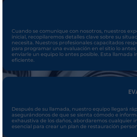
Cuando se comunique con nosotros, nuestros exper
inicial, recopilaremos detalles clave sobre su situ
necesita. Nuestros profesionales capacitados re
para programar una evaluación en el sitio lo antes
enviarle un equipo lo antes posible. Esta llamada i
eficiente.
EV
Después de su llamada, nuestro equipo llegará r
asegurándonos de que se sienta cómodo e informad
exhaustiva de los daños, abordaremos cualquier in
esencial para crear un plan de restauración person