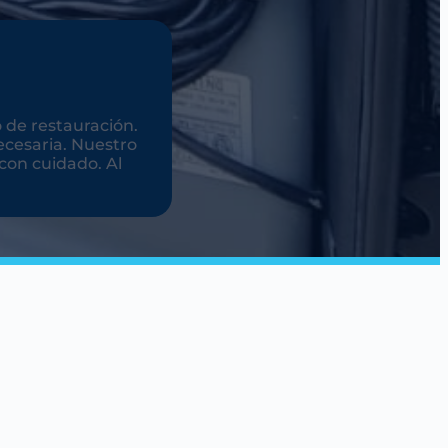
 de restauración.
cesaria. Nuestro
con cuidado. Al