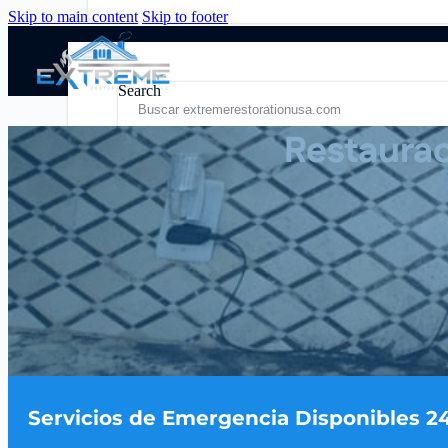
Skip to main content
Skip to footer
Search
Restaurac
Residencial
Enlaces Rápidos
Comercial
Servicios Residenciales
Restaura
Blog
Comerciales
Restauración de Incen
Sobre Nosotros
Contactos
Servicios de Emergencia Disponibles 2