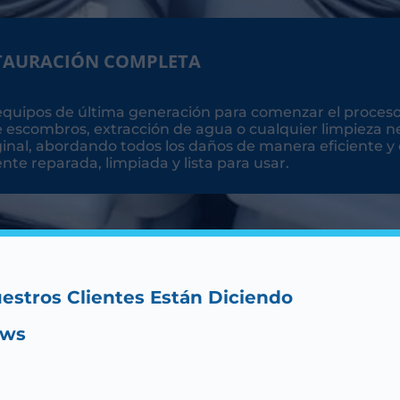
TAURACIÓN COMPLETA
 equipos de última generación para comenzar el proceso
scombros, extracción de agua o cualquier limpieza ne
ginal, abordando todos los daños de manera eficiente y 
te reparada, limpiada y lista para usar.
estros Clientes Están Diciendo
ews