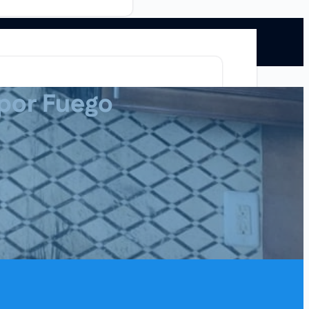
 por Fuego
stauración de Moho
Servicios
e Moho
Blog
Contactos