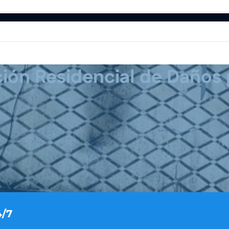
ión Residencial de Daños
ción de Incendio
Restauración de Agua
Re
dio
Restauración de Agua
Restauración d
4/7