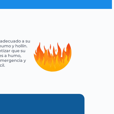
o adecuado a su
umo y hollín.
tizar que su
res a humo,
 emergencia y
il.