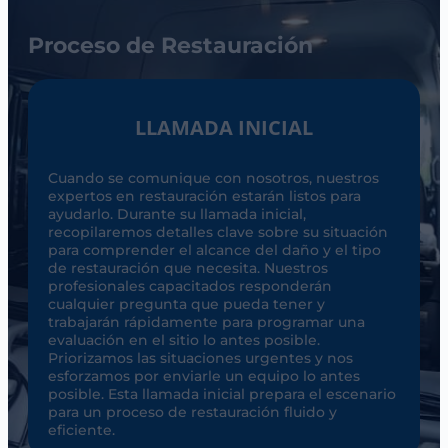
Proceso de Restauración
LLAMADA INICIAL
Cuando se comunique con nosotros, nuestros
expertos en restauración estarán listos para
ayudarlo. Durante su llamada inicial,
recopilaremos detalles clave sobre su situación
para comprender el alcance del daño y el tipo
de restauración que necesita. Nuestros
profesionales capacitados responderán
cualquier pregunta que pueda tener y
trabajarán rápidamente para programar una
evaluación en el sitio lo antes posible.
Priorizamos las situaciones urgentes y nos
esforzamos por enviarle un equipo lo antes
posible. Esta llamada inicial prepara el escenario
para un proceso de restauración fluido y
eficiente.