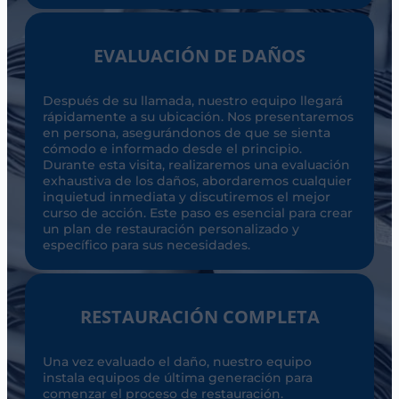
EVALUACIÓN DE DAÑOS
Después de su llamada, nuestro equipo llegará
rápidamente a su ubicación. Nos presentaremos
en persona, asegurándonos de que se sienta
cómodo e informado desde el principio.
Durante esta visita, realizaremos una evaluación
exhaustiva de los daños, abordaremos cualquier
inquietud inmediata y discutiremos el mejor
curso de acción. Este paso es esencial para crear
un plan de restauración personalizado y
específico para sus necesidades.
RESTAURACIÓN COMPLETA
Una vez evaluado el daño, nuestro equipo
instala equipos de última generación para
comenzar el proceso de restauración.