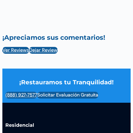
¡Apreciamos sus comentarios!
Ver Reviews
Dejar Review
¡Restauramos tu Tranquilidad!
(888) 927-7577
Solicitar Evaluación Gratuita
Residencial